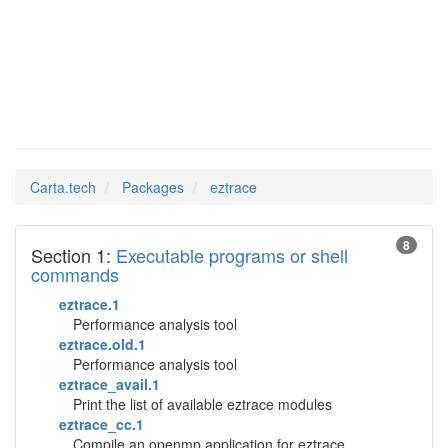
eztrace
Man Pages in
Carta.tech
Packages
eztrace
8
Section 1:
Executable programs or shell
commands
eztrace.1
Performance analysis tool
eztrace.old.1
Performance analysis tool
eztrace_avail.1
Print the list of available eztrace modules
eztrace_cc.1
Compile an openmp application for eztrace